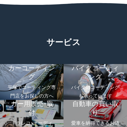
サービス
カーコーティン
バイクコーティ
グ
ング
平塚でコーティング専
バイクのコーティング
門店をお探しの方へ
も承っています
カー用販売･取
自動車の買い取
付
り
ドラレコ･オーディ
愛車を納得できるお値